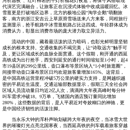
河祈愿夜”、红叶柿岩的千灯祈福花灯夜逛，将保守风俗取现
代演艺完满融合，让旅客正在沉浸式体验中收成温暖回忆。冰
雪逛更是打破地区边界，北方的极地公园“淘学企鹅”萌翻旅
客，南方的浙江安吉云上草原滑雪场送来八方来客，同程旅行
监测显示，抢手航路中冰雪逛航路占比达四成。年轻群体成为
消费从力，彰显出消费市场的庞大潜力取立异活力。
流动的中国，藏着最活泼的活力暗码，也彰光鲜明显坚韧
成长的根本支持。交通收集的不竭完美，让“诗取远方”触手可
及，更让区域成长的血脉全面贯通。这个假期，刚开通的西延
高铁成为出行抢手，西安到延安的通行时间缩短至1小时，起4
市19县区的299公里线，壶口瀑布等景区纳入“1小时旅逛圈”，
间接带动壶口瀑布景区日均欢迎旅客量增加165%。这背后，
是中国高铁运营里程冲破5万公里的硬实力支持，是网越织越
密的平易近生温度。交通运输部数据显示，假期三天全社会跨
区域人员流动量日均近2亿人次，滴滴跨大年夜高峰时每分钟
叫车需求冲破18。9万单，飞猪国内酒店预订量同比增加
280%，这些数据的背后，是人平易近对夸姣糊口的神驰，更
是中国经济韧性的活泼注脚。
当永乐大钟的浑朴声响划破跨大年夜的夜空，当冰雪大世
界的璀璨灯光点亮北国寒夜，当西延高铁的列车载着旅客穿越