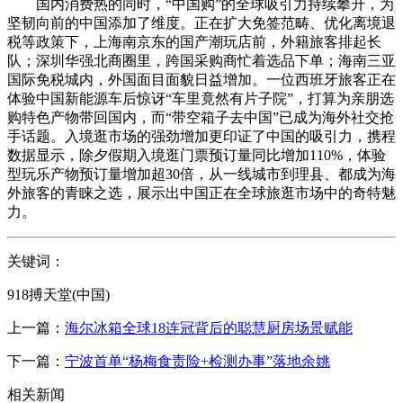
国内消费热的同时，“中国购”的全球吸引力持续攀升，为
坚韧向前的中国添加了维度。正在扩大免签范畴、优化离境退
税等政策下，上海南京东的国产潮玩店前，外籍旅客排起长
队；深圳华强北商圈里，跨国采购商忙着选品下单；海南三亚
国际免税城内，外国面目面貌日益增加。一位西班牙旅客正在
体验中国新能源车后惊讶“车里竟然有片子院”，打算为亲朋选
购特色产物带回国内，而“带空箱子去中国”已成为海外社交抢
手话题。入境逛市场的强劲增加更印证了中国的吸引力，携程
数据显示，除夕假期入境逛门票预订量同比增加110%，体验
型玩乐产物预订量增加超30倍，从一线城市到理县、都成为海
外旅客的青睐之选，展示出中国正在全球旅逛市场中的奇特魅
力。
关键词：
918搏天堂(中国)
上一篇：
海尔冰箱全球18连冠背后的聪慧厨房场景赋能
下一篇：
宁波首单“杨梅食责险+检测办事”落地余姚
相关新闻