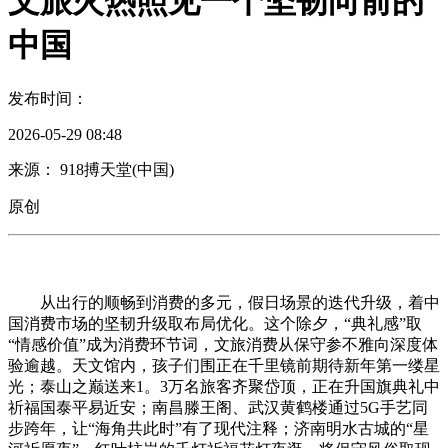
文旅火热照见一个坚韧向前的
中国
发布时间：
2026-05-29 08:48
来源： 918搏天堂(中国)
原创
从出行的顺畅到消费的多元，假日场景的迭代升级，着中
国消费市场的坚韧升级取布局优化。这个除夕，“典礼感”取
“情感价值”成为消费环节词，文旅消费从保守参不雅向深度体
验逾越。天文馆内，孩子们围正在千里镜前期待新年第一缕星
光；泰山之巅送来1。3万名旅客齐聚岱顶，正在升国旗典礼中
祈福国泰平易近安；南昌滕王阁、武汉黄鹤楼通过5G手艺同
步跨年，让“海角共此时”有了现代注释；济南明水古城的“星