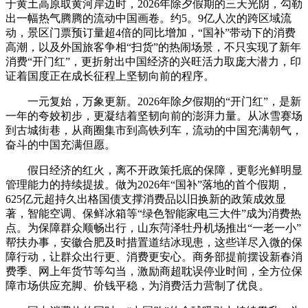
于黄土高原取黄河岸边时，2026年除夕假期的三天光阴，勾勒
出一幅热气腾腾的流动中国画卷。约5。9亿人次的跨区域流
动，景区门票预订量超4倍的同比增加，“国补”带动下的消费
高潮，以及外国旅客争相“扫货”的热闹场景，不只实现了新年
消费“开门红”，更折射出中国经济的兴旺活力取庞大潜力，印
证着国度正在成长征程上坚韧向前的程序。
一元复始，万象更新。2026年除夕假期的“开门红”，是新
一年的夸姣初步，更凝结着坚韧向前的澎湃力量。从冰雪赛场
到古城街巷，从商圈集市到高铁列车，流动的中国充满朝气，
奋斗的中国充满但愿。
假日经济的红火，离不开政策托底的保障，更彰光鲜明显
管理能力的持续提拔。做为2026年“国补”落地的首个假期，
625亿元超持久出格国债支撑消费品以旧换新的政策成效显
著，智能空调、保鲜冰箱等“绿色智能家电三大件”成为消费热
点。为保障群众顺畅出行，山东菏泽牡丹机场推出“一老一小”
帮扶办事，安徽合肥及时措置道结冰现患，这些详尽入微的保
障行动，让群众出行更、消费更安心。商务部提前摆设新春消
费季、网上年货节等勾当，激励商超耽误停业时间，全方位保
障市场供应充脚、价钱平稳，为消费活力营制了优良。