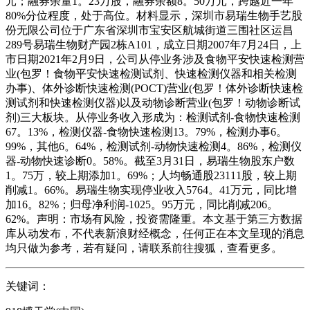
元；融券余量1。23万股，融券余额8。50万元，跨越近一年
80%分位程度，处于高位。材料显示，深圳市易瑞生物手艺股
份无限公司位于广东省深圳市宝安区航城街道三围社区运昌
289号易瑞生物财产园2栋A101，成立日期2007年7月24日，上
市日期2021年2月9日，公司从停业务涉及食物平安快速检测营
业(包罗！食物平安快速检测试剂、快速检测仪器和相关检测
办事)、体外诊断快速检测(POCT)营业(包罗！体外诊断快速检
测试剂和快速检测仪器)以及动物诊断营业(包罗！动物诊断试
剂)三大板块。从停业务收入形成为：检测试剂-食物快速检测
67。13%，检测仪器-食物快速检测13。79%，检测办事6。
99%，其他6。64%，检测试剂-动物快速检测4。86%，检测仪
器-动物快速诊断0。58%。截至3月31日，易瑞生物股东户数
1。75万，较上期添加1。69%；人均畅通股23111股，较上期
削减1。66%。易瑞生物实现停业收入5764。41万元，同比增
加16。82%；归母净利润-1025。95万元，同比削减206。
62%。声明：市场有风险，投资需隆重。本文基于第三方数据
库从动发布，不代表新浪财经概念，任何正在本文呈现的消息
均只做为参考，若有疑问，请联系前往搜狐，查看更多。
关键词：