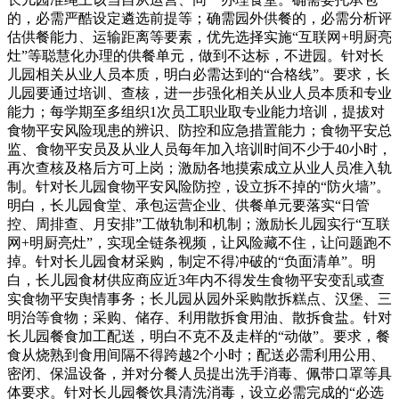
的，必需严酷设定遴选前提等；确需园外供餐的，必需分析评
估供餐能力、运输距离等要素，优先选择实施“互联网+明厨亮
灶”等聪慧化办理的供餐单元，做到不达标，不进园。针对长
儿园相关从业人员本质，明白必需达到的“合格线”。要求，长
儿园要通过培训、查核，进一步强化相关从业人员本质和专业
能力；每学期至多组织1次员工职业取专业能力培训，提拔对
食物平安风险现患的辨识、防控和应急措置能力；食物平安总
监、食物平安员及从业人员每年加入培训时间不少于40小时，
再次查核及格后方可上岗；激励各地摸索成立从业人员准入轨
制。针对长儿园食物平安风险防控，设立拆不掉的“防火墙”。
明白，长儿园食堂、承包运营企业、供餐单元要落实“日管
控、周排查、月安排”工做轨制和机制；激励长儿园实行“互联
网+明厨亮灶”，实现全链条视频，让风险藏不住，让问题跑不
掉。针对长儿园食材采购，制定不得冲破的“负面清单”。明
白，长儿园食材供应商应近3年内不得发生食物平安变乱或查
实食物平安舆情事务；长儿园从园外采购散拆糕点、汉堡、三
明治等食物；采购、储存、利用散拆食用油、散拆食盐。针对
长儿园餐食加工配送，明白不克不及走样的“动做”。要求，餐
食从烧熟到食用间隔不得跨越2个小时；配送必需利用公用、
密闭、保温设备，并对分餐人员提出洗手消毒、佩带口罩等具
体要求。针对长儿园餐饮具清洗消毒，设立必需完成的“必选