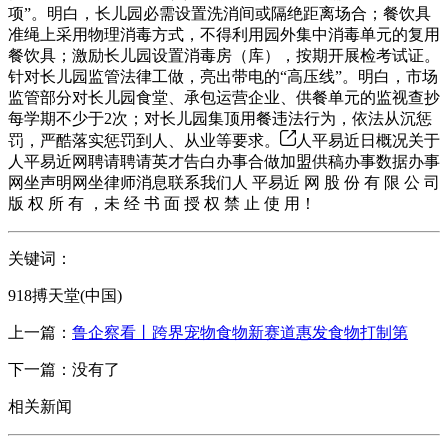
项”。明白，长儿园必需设置洗消间或隔绝距离场合；餐饮具
准绳上采用物理消毒方式，不得利用园外集中消毒单元的复用
餐饮具；激励长儿园设置消毒房（库），按期开展检考试证。
针对长儿园监管法律工做，亮出带电的“高压线”。明白，市场
监管部分对长儿园食堂、承包运营企业、供餐单元的监视查抄
每学期不少于2次；对长儿园集顶用餐违法行为，依法从沉惩
罚，严酷落实惩罚到人、从业等要求。
人平易近日概况关于
人平易近网聘请聘请英才告白办事合做加盟供稿办事数据办事
网坐声明网坐律师消息联系我们人 平易近 网 股 份 有 限 公 司
版 权 所 有 ，未 经 书 面 授 权 禁 止 使 用！
关键词：
918搏天堂(中国)
上一篇：
鲁企察看丨跨界宠物食物新赛道惠发食物打制第
下一篇：没有了
相关新闻