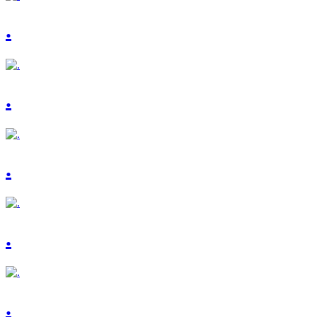
.
.
.
.
.