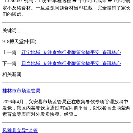
“15-30-60”机制：15分钟车程送检 ➡️ 半小时出成果 ➡️ 1小时锁
定不及格食材。一旦发觉问题食材当即拦截，完全撤销了家长
们的顾虑。
关键词：
918搏天堂(中国)
上一篇：
辽宁地域_专注食物行业鞭策食物平安_资讯核心
下一篇：
日当地域_专注食物行业鞭策食物平安_资讯核心
相关新闻
桂林市市场监管局
2026年4月，兴安县市场监管局正在收集餐饮专项管理放哨中
发觉，辖区内某餐饮店通过淘宝闪购平台，以快餐盲盒两荤两
素盲盒等表面对外发卖快餐。经查...
风雅县立异“监管