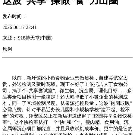
这波“共享”操做“食”力出圈
发布时间：
2026-06-17 22:41
来源： 918搏天堂(中国)
原创
以前，新圩镇的小微食物企业想做质检，自建尝试室太
贵，外送检测又费时花钱。现正在好了！依托吉人丁食物公
司，搞了个“共享尝试室”。微生物、沉金属、理化目标……多
品类全项目检测一坐搞定！还大幅降低了小微企业的检测成
本，同一了区域检测尺度。从泉源把控质量，这波“抱团取暖”
必需点赞。针对平易近办长儿园和小规模学校“建不起、检不
全”的短板，翔安区又正在新店街道建起了“校园共享食物快检
室”。这个快检室从打一个“快”和“全”。瘦肉精、食用油、沉
金属等沉点项目都能查，并且只收试剂成本价。更牛的是它的