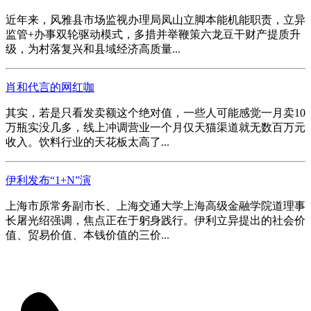
近年来，风雅县市场监视办理局凤山立脚本能机能职责，立异
监管+办事双轮驱动模式，多措并举鞭策六龙豆干财产提质升
级，为村落复兴和县域经济高质量...
肖和代言的网红咖
其实，若是只看发卖额这个绝对值，一些人可能感觉一月卖10
万瓶实没几多，线上冲调营业一个月仅天猫渠道就无数百万元
收入。饮料行业的天花板太高了...
伊利发布“1+N”演
上海市原常务副市长、上海交通大学上海高级金融学院道理事
长屠光绍强调，焦点正在于躬身践行。伊利立异提出的社会价
值、贸易价值、本钱价值的三价...