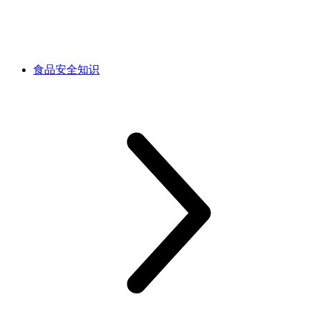
食品安全知识