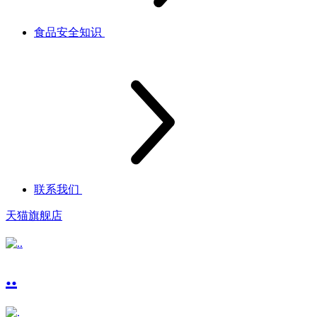
食品安全知识
联系我们
天猫旗舰店
..