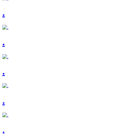
.
.
.
.
.