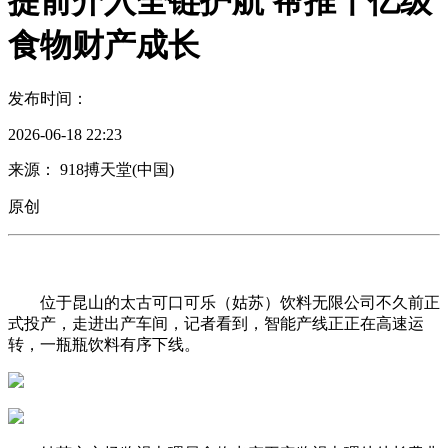
提前介入全链护航 帮推千亿级
食物财产成长
发布时间：
2026-06-18 22:23
来源： 918搏天堂(中国)
原创
位于昆山的太古可口可乐（姑苏）饮料无限公司不久前正
式投产，走进出产车间，记者看到，智能产线正正在高速运
转，一瓶瓶饮料有序下线。