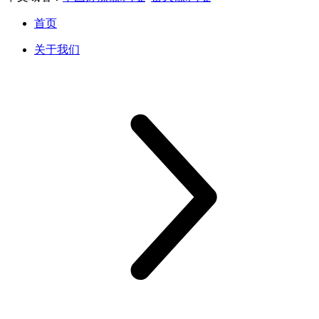
首页
关于我们