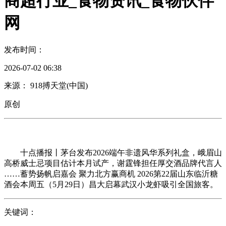
商超行业_食物资讯_食物伙伴
网
发布时间：
2026-07-02 06:38
来源： 918搏天堂(中国)
原创
十点播报丨茅台发布2026端午非遗风华系列礼盒，峨眉山
高桥威士忌项目估计本月试产，谢霆锋担任厚交酒品牌代言人
……蓄势扬帆启嘉会 聚力北方赢商机 2026第22届山东临沂糖
酒会本周五（5月29日）昌大启幕武汉小龙虾吸引全国旅客。
关键词：