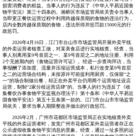
损害消费者的权益。当事人的行为违反了《中华人平易近国食
物平安法》第三十四条的。湘桥区市场监管局依关责令当事人
当即更正餐饮运营过程中利用跨越保质期的食物的违法行为，
店内全数跨越保质期的食物，违法所得并惩罚款15000元的行
政惩罚。
2026年4月16日，江门市台山市市场监管局开展外卖平线
的外卖运营者核查工做，对某美食店进行实地核查。经查，当
事人别离用某9号首层之一、某9号首层之二的地址注册、利用
2个无效期内的《食物运营许可证》。经进一步查询拜访，当
事报酬了添加度、流量并压缩运营成本，私行改变某9号首层
之二的运营场合结构，未按原许可前提利用厨房，仅保留“之
一”的场合制做出餐，却正在外卖平台仍用两个运营地址设店
运营，制制“2家分歧运营店肆”的。当事人的行为违反了《收
集餐饮办事食物平安监视办理法子》第十条和《中华人平易近
国食物平安法》第五十五条第一款的。江门市台山市市场监管
局依关，要求当事人期限整改并做出的行政惩罚。
2026年2月，广州市花都区市场监管局正在实地核查外卖
平线的外卖运营者时，发觉广州市花都区某外卖运营者存正在
公示虚假收集食物平安消息的景象。经查，通过一址多照的运