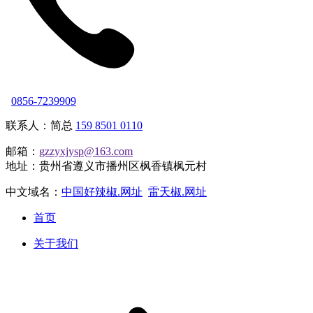
0856-7239909
联系人：简总
159 8501 0110
邮箱：
gzzyxjysp@163.com
地址：贵州省遵义市播州区枫香镇枫元村
中文域名：
中国好辣椒.网址
雷天椒.网址
首页
关于我们