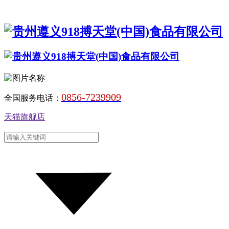
0856-7239909
全国服务电话：
天猫旗舰店