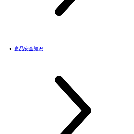
食品安全知识