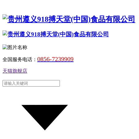
0856-7239909
全国服务电话：
天猫旗舰店