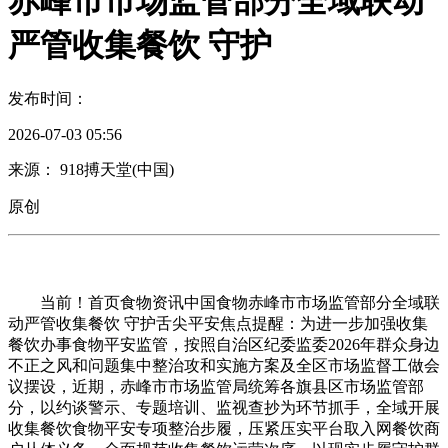
赤峰市市场监管部分全域联动
严管收集餐饮 守护
发布时间：
2026-07-03 05:56
来源： 918搏天堂(中国)
原创
当前！首页食物资讯中国食物赤峰市市场监管部分全域联
动严管收集餐饮 守护舌尖平安焦点提醒：为进一步加强收集
餐饮办事食物平安监管，按照自治区纪委监委2026年群众身边
不正之风和问题集中整治攻和实施方案及全区市场监督工做会
议摆设，近期，赤峰市市场监管局统筹各旗县区市场监管部
分，以约谈警示、专题培训、监视查抄为环节抓手，全域开展
收集餐饮食物平安专项整治步履，压紧压实平台取入网餐饮商