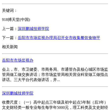
关键词：
918搏天堂(中国)
上一篇：
深圳鹏城技师学院
下一篇：
岳阳市市场监视办理局召开全市收集餐饮食物平
相关新闻
岳阳市市场监视办
会上，市、市卫健委、市商务局、市通管办及核心城区市场监
管局做工做交换讲话；市市场监管局相关营业科室做工做指点
讲话。三大平台代表做讲话，并...
深圳鹏城技师学院
收费尺度：（一）高中起点三年级及初中起点5年制（后3年）
文史财经类一般专业每生每学年5000元，理工科类及文史财经