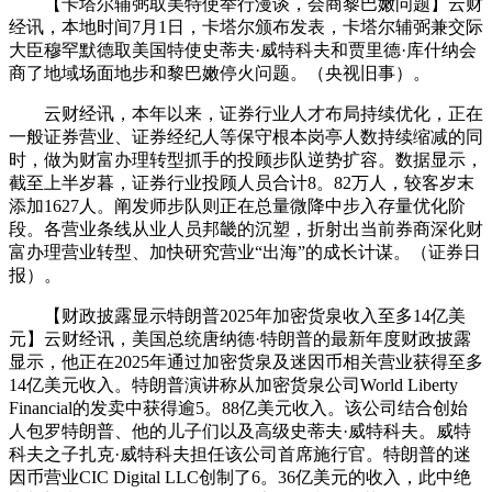
【卡塔尔辅弼取美特使举行漫谈，会商黎巴嫩问题】云财
经讯，本地时间7月1日，卡塔尔颁布发表，卡塔尔辅弼兼交际
大臣穆罕默德取美国特使史蒂夫·威特科夫和贾里德·库什纳会
商了地域场面地步和黎巴嫩停火问题。（央视旧事）。
云财经讯，本年以来，证券行业人才布局持续优化，正在
一般证券营业、证券经纪人等保守根本岗亭人数持续缩减的同
时，做为财富办理转型抓手的投顾步队逆势扩容。数据显示，
截至上半岁暮，证券行业投顾人员合计8。82万人，较客岁末
添加1627人。阐发师步队则正在总量微降中步入存量优化阶
段。各营业条线从业人员邦畿的沉塑，折射出当前券商深化财
富办理营业转型、加快研究营业“出海”的成长计谋。（证券日
报）。
【财政披露显示特朗普2025年加密货泉收入至多14亿美
元】云财经讯，美国总统唐纳德·特朗普的最新年度财政披露
显示，他正在2025年通过加密货泉及迷因币相关营业获得至多
14亿美元收入。特朗普演讲称从加密货泉公司World Liberty
Financial的发卖中获得逾5。88亿美元收入。该公司结合创始
人包罗特朗普、他的儿子们以及高级史蒂夫·威特科夫。威特
科夫之子扎克·威特科夫担任该公司首席施行官。特朗普的迷
因币营业CIC Digital LLC创制了6。36亿美元的收入，此中绝