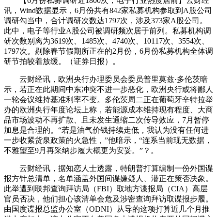
【6月份私募调研近1800次，电子行业热度居前】云财经
讯，Wind数据显示，6月份共有842家私募机构参取到A股公司
调研勾当中，合计调研次数达1797次，涉及373家A股公司。
此中，电子等行业A股公司被调研频次居于前列。私募机构调
研次数别离为3619次、1485次、4740次、10117次、3554次、
1797次。剔除春节假期所正在的2月份，6月份私募机构全体调
研节拍较着放缓。（证券日报）。
云财经讯，欧洲央行办理委员会委员普里莫兹·多伦茨暗
示，若正在此期间中东冲突不进一步恶化，欧洲央行或将鄙人
一轮会议维持基准利率不变。多伦茨周二正在葡萄牙辛特拉举
办的欧洲央行年度论坛上称，若能源成本维持现有程度、大商
品市场波动不再扩散、且未发生通缩二次传导效应，7月暂停
加息是合理的。“若是油气价钱持续走低，我认为没有任何进
一步收紧货泉政策的火急性，”他暗示，“连系当前现无数据，
不雅望至9月再采纳步履大概更为安妥。”？。
云财经讯，据知恋人士透露，特朗普打算编制一份外国谍
报方针总清单，名单涵盖外国间谍嫌疑人、潜正在策否决象。
此举遭到联邦查询拜访局（FBI）取地方谍报局（CIA）高层
官员否决，他们担心该清单会危及涉密查询拜访取谍报步履。
由国度谍报总监办公室（ODNI）从导的这项打算近几个月推