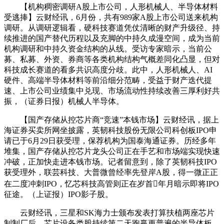
【机构稠密调研A股上市公司，人形机械人、半导体材料
受逃捧】云财经讯，6月份，共有989家A股上市公司送来机构
调研。从调研逻辑看，硬科技赛道凭仗清晰的财产升级径、持
续推进的国产替代历程以及充脚的中持久成漫空间，成为当前
机构调研和中持久资金结构的从线。受访专家暗示，当前公
募、私募、外资、券商等各类机构结构气概差同化凸显，但对
科技成长赛道的看多共识高度分歧。此中，人形机械人、AI
硬件、高端半导体材料等前沿细分范畴，受益于财产迭代提
速、上市公司业绩集中兑现、市场流动性持续改善三厚利好共
振，（证券日报）机械人半导体。
【国产存储从控芯片商“竞速”本钱市场】云财经讯，据上
海证券买卖所网坐披露，英韧科技股份无限公司科创板IPO申
请已于6月29日获受理，保荐机构为国泰海通证券。历经多年
堆集，国产存储从控芯片龙头公司正在手艺和市场端实现快速
冲破，正加快走进本钱市场。记者留意到，除了英韧科技IPO
获受理外，联芸科技、大普微曾经率先登岸A股，得一微正正
在二度冲刺IPO，忆芯科技高管则正在岁首年月暗示即将IPO
征途。（上证报）IPO影子股。
云财经讯，三星和SK海力士颁布发表打算扶植两座芯片
制制厂后，芯片设备类股持续第二天跑赢更普遍的半导体板