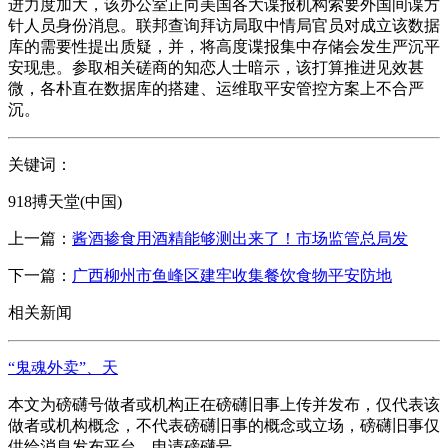
进力度加大，该办公室正向美国各大谍报机构索要外国间谍方
针人员身份消息。联邦查询拜访局取中情局官员对成立该数据
库的需要性提出质疑，并，将高度谍报集中存储会发生严沉平
安现患。参取相关磋商的知恋人士暗示，该打算推进见效甚
微，各朴直在数据库的搭建、运维取平安管控方案上不合严
沉。
关键词：
918搏天堂(中国)
上一篇：
酱酒掺食用酒精能够测出来了！市场监管总局发
下一篇：
广西柳州市鱼峰区建牢收集餐饮食物平安防地
相关新闻
“鬼魂外卖”、天
本文为磅礴号做者或机构正在磅礴旧事上传并发布，仅代表该
做者或机构概念，不代表磅礴旧事的概念或立场，磅礴旧事仅
供给消息发布平台。申请磅礴号...