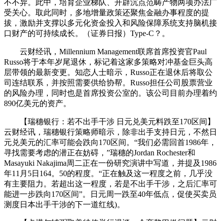
不不异。此中，培育企业梯队、开辟沉点范畴产物两项办法广
受关心。取此同时，多地增量政策还聚焦金融办事程度的提
拔，激励并支撑以多元化资金投入和风险保障系统支持脑机接
口财产的可持续成长。（证券日报）Type-C？。
云财经讯，Millennium Management联席首席投资官Paul
Russo将于本年岁尾退休，标记着这家多策略对冲基金巨头高
层带领的最新变更。知恋人士暗示，Russo正在退休后将取公
司连结联系，并按照需要供给协帮。Russo担任公司股票营业
的风险办理，同时也是首席投资公室的。该公司目前办理着约
890亿美元的资产。
【瑞穗银行：若不出手干涉 日元兑美元料跌至170区间】
云财经讯，瑞穗银行策略师暗示，除非出手支持日元，不然日
元兑美元的汇率可能会跌向170区间。“我们必需回首1986年，
寻找需要考虑的潜正在妨碍，”瑞穗的Jordan Rochester和
Masayuki Nakajima周二正在一份研究演讲中写道，并提及1986
年11月5日164。50的程度。“正在触及这一程度之前，几乎没
有主要阻力。若超出这一程度，若是不出手干涉，之后汇率可
能进一步跌向170区间”。日元周一跌至40年低点，促使买卖员
测度日本出手干涉的下一道红线)。