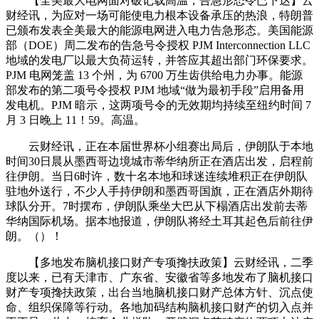
【全美最大电网面对破记载高温，告急形态令已下达】云
财经讯，为应对一场可能使电力根本设备承压的热浪，特朗普
已颁布发表全美最大的能源电网进入电力告急形态。美国能源
部（DOE）周二发布的告急号令授权 PJM Interconnection LLC
地域的发电厂以最大负荷运转，并答应其超出部门环保要求。
PJM 电网笼盖 13 个州，为 6700 万生齿供给电力办事。能源
部发布的第二项号令授权 PJM 地域“做为最初手段”启用备用
发电机。PJM 暗示，这两项号令的无效期均持续至纽约时间 7
月 3 日晚上 11！59。高温。
云财经讯，正在本届世界杯小组赛出局后，伊朗队于本地
时间30日晨从墨西哥边境城市蒂华纳所正在酒店出发，启程前
往伊朗。当日6时许，数十名本地和球迷连续堆积正在伊朗队
驻地外送行，不少人手持伊朗和墨西哥国旗，正在酒店外期待
球队分开。7时摆布，伊朗队乘坐大巴从下榻酒店出发前去蒂
华纳国际机场。据本地报道，伊朗队将经土耳其起色后前往伊
朗。（）！
【多地发布脑机接口财产专项搀扶政策】云财经讯，二季
度以来，已有天津市、广东省、安徽省等多地发布了脑机接口
财产专项搀扶政策，出台当地脑机接口财产总体方针、沉点使
命、组织保障等行动。各地加码结构脑机接口财产的切入点并