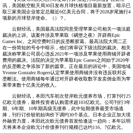
讯，美国航空航天局30日发布月球扶植项目最新放置，暗示已
取三家美国企业签定总额近6亿美元合同，将于2028岁尾施行4
项新的月球登岸使命。（）？。
云财经讯，美国最高法院同意受理苹果公司相关一项法庭
裁决的上诉。该案件涉及苹果取《碉堡之夜》开辟商Epic
Games Inc。之间空费时日的反垄断胶葛。最高法院大周二正
在一份简短的号令中暗示，他们将审议下级法院的裁决。相关
裁决称苹果公司居心违反2021年一项涉及苹果使用商铺开辟者
费用的裁决。法院的决定为苹果取Epic Games之间始于2020年
的反垄断之争添加了新的篇章。正在最后的诉讼中，美国地域
Yvonne Gonzalez Rogers认定苹果使用商铺并没有违反联邦反
垄断法。使用商铺每年通过对开辟者收取数字发卖佣金而为苹
果带来数十亿美元的收入。
云财经讯，本田汽车初次登岸欧元债券市场，打算刊行25
亿欧元债券，最终投资者认购需求超103亿欧元。公司刊行3年
期、6年期、10年期高级无债券，此中短期债券最受市场逃
捧，刊行订价较初始询价下调约30个基点。日本企业正加大境
外融资力度，本田此次欧元债券首发恰逢这一趋向；本年以明
天将来本企业欧元计价债券刊行规模已达约116。7亿欧元。