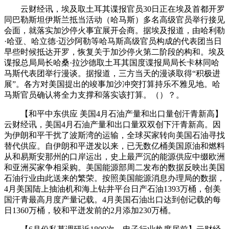
云财经讯，埃及取土耳其谍报官员30日正在埃及首都开罗
同巴勒斯坦伊斯兰抵当活动（哈马斯）多名高级官员举行接见
会面，就落实加沙停火事宜展开会商。据埃及报道，由哈利勒
·哈亚、哈立德·迈沙阿勒等哈马斯高级官员构成的代表团当日
早些时候抵达开罗，恢复关于加沙停火第二阶段的构和。埃及
谍报总局局长哈桑·拉沙德取土耳其国度谍报局局长卡林同哈
马斯代表团举行漫谈。据报道，三方当天的漫谈取得“积极进
展”。各方对美国提出的竣事加沙冲突打算持乐不雅见地。哈
马斯官员确认将全力支撑和落实该打算。（）？。
【和平中东供应 美国4月石油产量和出口量创汗青新高】
云财经讯，美国4月石油产量和出口量双双创下汗青新高。因
为伊朗和平干扰了波斯湾的运输，全球买家转向美国石油寻找
替代供应。自伊朗和平迸发以来，已无数亿桶美国原油和燃料
从和易斯安那州的口岸运出，史上最严沉的能源供应中缀欧洲
和亚洲买家争相采购。美国能源部周二发布的数据反映出美国
石油行业由此送来的繁荣。按照美国能源消息办理局的数据，
4月美国陆上抽油机和海上钻井平台日产石油1393万桶，创美
国汗青最高月度产量记载。4月美国石油出口达到创记载的每
日1360万桶，较和平迸发前的2月添加230万桶。