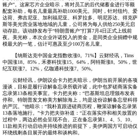
账户”。这家芯片企业暗示，将对员工的后代储蓄金进行等额
配套补助，每名儿童最高补助1000美元。同时，针对纽约、爱
达荷、弗吉尼亚、加利福尼亚、科罗拉多、明尼苏达、得克萨
斯等美光营业落地地域的儿童，公司将为每人供给250美元启
动存款。该动静发布于“特朗普账户”打算7月4日正式上线前
夜。美光称，本次企业许诺投入的资金，是同类企业捐赠中规
模最大的一笔，估计可惠及至少100万名儿童。
【纳斯达克中国金龙指数收涨0。71%】云财经讯，Tims
中国涨18。85%，禾赛科技涨15。64%，阿特斯涨8。50%，世
纪互联涨7。12%，亿咖通科技涨7。50%。
云财经讯，伊朗议会卡力把夫暗示，伊朗当前开展的各项
漫谈，目标是履行谅解备忘录所载许诺，此中包罗磋商落实备
忘录第13条相关事宜。卡力把夫称：“巴基斯坦总理颁布发表
停和、特朗普发文称美方解除海上，均是这份谅解备忘登科得
的严沉。”他暗示：“我朴直跟进磋商历程，鞭策谅解备忘录第
13条落地施行。”卡力把夫弥补道：“正在落实停和相关放置的
过程中，两边必然会呈现不合。正在备忘录第1、4、5、10、
11款相关行动启动并持续推进的前提下，美伊两国方可启动仅
环绕残剩条目展开的最终和谈构和。