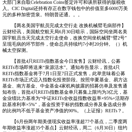
大部门来自取Celebration Coins签定许可和谈所获得的版税收
入。CIC Digital还持有存正在数字钱包中的价值至多6000万美
元的多种加密货泉。特朗普还通。。。
【两名美国宇航员完成太空行走 改换机械臂毛病部件】
云财经讯，美国航空航天局6月30日暗示，国际空间坐两名美
国宇航员当天完成太空行走使命，改换空间坐机械臂“臂2号”
呈现毛病的环节部件，使命总共持续约7小时20分钟。（）机
械太空探测。
【首批4只REITs指数基金今日发售】云财经讯，公募
REITs市场即将送来“泉源活水”。通知布告显示，首批4只
REITs指数基金将于7月1日至7日正式发售，此举意味着公募
REITs市场正式迈入指数化投资阶段。按照华夏基金、易方达
基金、南方基金、中金基金4家机构披露的招募仿单及发售通
知布告，首批4只REITs指数基金单只募集上限均为3亿元，基
金业绩比力基准为“中证REITs全收益指数收益率×95%+活期存
款基准利率×5%”，基金投资于标的指数成分券及备选成分券
的比例均不低于基金资产净值的90%。（上证报）REITs？。
【6月份两年期美债现实收益率涨超77个基点，二季度两
年期收益率涨超35个基点】云财经讯，周二（6月30日）纽约