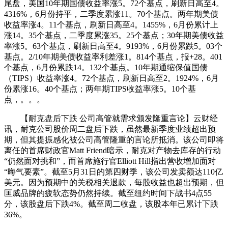
尾盘，美国10年期国债收益率涨5。72个基点，刷新日高至4。
4316%，6月份持平，二季度累涨11。70个基点。两年期美债
收益率涨4。11个基点，刷新日高至4。1455%，6月份累计上
涨14。35个基点，二季度累涨35。25个基点；30年期美债收益
率涨5。63个基点，刷新日高至4。9193%，6月份累跌5。03个
基点。2/10年期美债收益率利差涨1。814个基点，报+28。401
个基点，6月份累跌14。132个基点。10年期通缩保值国债
（TIPS）收益率涨4。72个基点，刷新日高至2。1924%，6月
份累涨16。40个基点；两年期TIPS收益率涨5。10个基
点，。。。
【耐克盘后下跌 公司高管就需求颁发隆重言论】云财经
讯，耐克公司股价周二盘后下跌，虽然最新季度业绩超出预
期，但其提振感化被公司高管隆重的言论所抵消。该公司即将
离任的首席财政官Matt Friend暗示，耐克对产物去库存的行动
“仍然面对挑和”，而首席施行官Elliott Hill指出营收增加面对
“晦气要素”。截至5月31日的第四财季，该公司发卖额达110亿
美元。因为预期中的关税相关退款，每股收益也超出预期，但
匡威品牌的疲软态势仍然持续。截至纽约时间下战书4点55
分，该股盘后下跌4%。截至周二收盘，该股本年已累计下跌
36%。