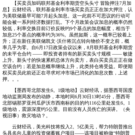
【买卖员加码联邦基金利率期货空头头寸 冒险押注7月加
息】云财经讯，联邦基金利率市场买卖员正正在加大押注，认
为美联储最早可能7月起头加息。这一此前不可思议的行动可
能会被一系列经济数据打乱。下个月政策会议加息的概率仍然
较低，利率交换目前订价反映约9个基点的加息幅度，相当于
加息25个基点的概率约为36%。虽然如斯，这一概率已较着上
升；正在新任美联储凯文·沃什将沉点转向物价不变之前，概
率几乎为零。自6月17日政策会议以来，8月联邦基金利率期货
的未平仓合约 —— 即投资者持有的新买卖头寸规模 —— 敏捷
上升。新头寸的快速累积总体方向卖方，表白买卖员正正在做
空该合约；若是加息概率继续上升，此类持仓将受益。即便期
权买卖员此前还正在寻求对冲市场已消化的加息次数，上述
押。。。
【墨西哥北部发生6。1级地动】云财经讯，据墨西哥国度
地动监测局发布的动静，本地时间6月30日13时45分，墨西哥
北部锡那罗亚州瓜萨沃市西南标的目的约116公里处发生6。1
级地动，震源深度约5公里。目前没有人员伤亡的演讲。（央
视旧事）救灾地动？。
云财经讯，美光科技将投入2。5亿美元，帮力特朗普推出
头具名向儿童的投资储蓄账户项目——该项目被称做“特朗普