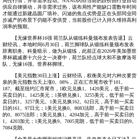
局性行情，并非需求拉动。NAND闪存当前的跌价由行业自动
供应自律驱动，并非需求过热，该布局性产能缺口需数年时间
才能通过新建晶圆厂填补。闪迪的焦点劣势是正在头部同业同
步减产的布景下仍能不变供货，当前股价已计入持久维持高利
润率的预期。
【无缘世界杯16强 荷兰队从锻练科曼颁布发表告退】云
财经讯，本地时间6月30日，荷兰脚球队从锻练科曼颁布发表
辞离职务。科曼暗示，做为从锻练，此前正在2026年美加墨世
界杯裁减赛十六分之一决赛中，荷兰队经点球大和不敌摩洛哥
队，无缘16强。世界杯脚球。
【美元指数30日上涨】云财经讯，权衡美元对六种次要货
泉的美元指数当天上涨0。08%，正在汇市尾市收于101。
187。截至纽约汇市尾市，1欧元兑换1。1420美元，低于前一
买卖日的1。1425美元；1英镑兑换1。3255美元，低于前一买
卖日的1。3257美元。1美元兑换162。62日元，高于前一买卖
日的161。97日元；1美元兑换0。8083法郎，高于前一买卖日
的0。8075法郎；1美元兑换1。4204加元，高于前一买卖日的
1。4203加元；1美元兑换9。7005克朗，低于前一买卖日的9。
7084克朗。