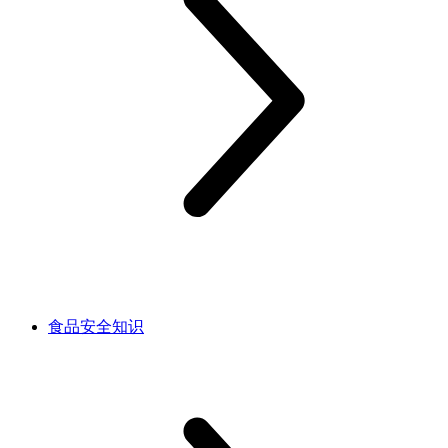
食品安全知识