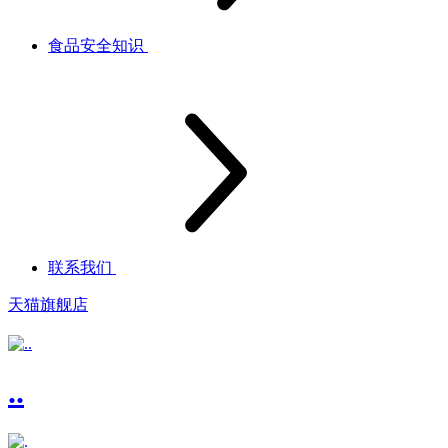
食品安全知识
联系我们
天猫旗舰店
..