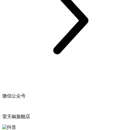
微信公众号
雷天椒旗舰店