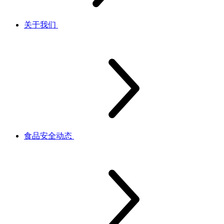
关于我们
食品安全动态