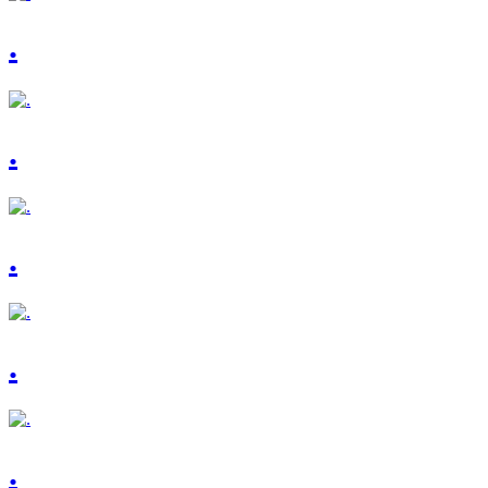
.
.
.
.
.