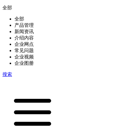
全部
全部
产品管理
新闻资讯
介绍内容
企业网点
常见问题
企业视频
企业图册
搜索