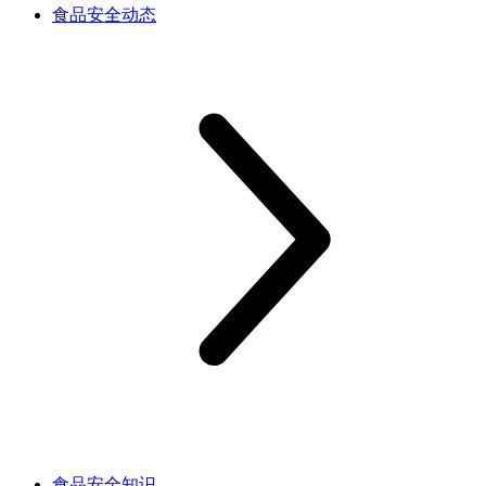
食品安全动态
食品安全知识