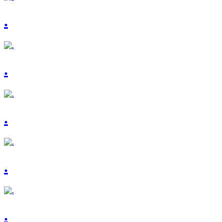
.
.
.
.
.