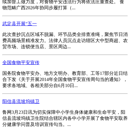
续加督工做力度，对食物平安违法行为将依法庄重查处。 食
物范畴广西2026年协同步履打算（...
武定县开展“五一
此次查抄沉点区域不脱漏、环节品类全排查准绳，聚焦节日消
费高频场景精准发力。法律人员沉点走访辖区大中型商超、农
贸市场、连锁便当店、景区周边...
全国食物平安宣传
国务院食物平安办、地方文明办、教育部、工等17部分近日结
合下发《关于开展2014年全国食物平安宣传周勾当的通知》，
要求各地域、各相关部分自6月10日...
阳信县流坡坞镇卫
鲁网3月23日讯为切实保障中小学生身体健康和生命平安，阳
信县流坡坞镇卫生院结合辖区内各中小学开展了食物平安取养
分健康学问普及培训宣传勾当。...