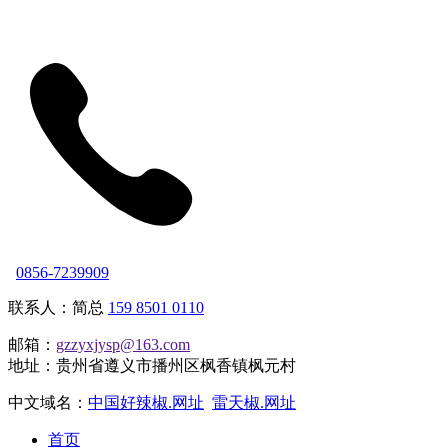
0856-7239909
联系人：简总
159 8501 0110
邮箱：
gzzyxjysp@163.com
地址：贵州省遵义市播州区枫香镇枫元村
中文域名：
中国好辣椒.网址
雷天椒.网址
首页